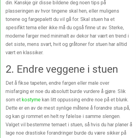
din. Kanskje gir disse bildene deg noen tips på
plasseringen av hvor tingene skal hen, eller muligens
tonene og fargepalett du vil gå for. Skal stuen ha et
spesifikt tema eller ikke må du også finne ut av. Sterke,
moderne farger med minimalt av dekor har vært en trend i
det siste, mens svart, hvit og gråtoner for stuen har alltid
vært en klassiker.
2. Endre veggene i stuen
Det å fikse tapeten, endre fargen eller male over
misfarging er noe du absolutt burde vurdere å gjøre. Slik
som et
kostyme
kan litt oppussing endre noe på et blunk.
Dette er en av de mest synlige måtene å forandre stua på,
og kan gi rommet en helt ny følelse i samme slengen.
Valget vil bestemme temaet i stuen, så hvis du har planer å
lage noe drastiske forandringer burde du være sikker på