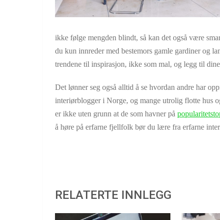
ikke følge mengden blindt, så kan det også være smar
du kun innreder med bestemors gamle gardiner og lami
trendene til inspirasjon, ikke som mal, og legg til dine
Det lønner seg også alltid å se hvordan andre har op
interiørblogger i Norge, og mange utrolig flotte hus o
er ikke uten grunn at de som havner på
popularitetst
å høre på erfarne fjellfolk bør du lære fra erfarne inte
RELATERTE INNLEGG