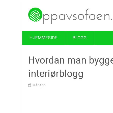
HJEMMESIDE
BLOGG
Hvordan man bygge
interiørblogg
9 År Ago