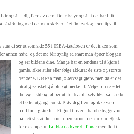
lir også stadig flere av dem. Dette betyr også at det har blitt
få påvirkning med det man skriver. Det finnes dog noen tips til
s stua di ser ut som side 55 i IKEA-katalogen er det ingen som
ller annen måte, og det må blir synlig så snart man åpner bloggen
og
ser bildene dine. Mange har en tendens til å kjøre i
gamle, sikre stiler eller følge akkurat de siste og største
trendene. Det kan man jo selvsagt gjøre, men da er det
utrolig vanskelig å bli lagt merke til! Velger du i stedet
din egen stil og jobber ut ifra hva du selv liker så har du
et bedre utgangspunkt. Prøv deg frem og ikke være
redd for å gjøre feil. Et godt tips er å handle byggevare
på nett slik at du sparer noen kroner der du kan. Sjekk
for eksempel ut
Buildor.no hvor du finner
mye flott til